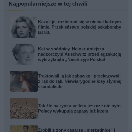
Najpopularniejsze w tej chwili
Kazali jej rozbierać się w niemal każdym
filmie. Przekleństwo polskiej seksbomby
lat 80.
Kat w spódnicy. Najokrutniejsza
nadzorczyni Auschwitz przed egzekucją
wykrzyknęła „Niech żyje Polska!”
Traktowali ją jak zabawkę i przekazywali
z rąk do rąk. Niewiarygodne losy słynnej
skandalistki
Tak źle na rynku pelletu jeszcze nie było.
Polacy wykupują zapasy już latem
Zrobili z żony cesarza „nierządnicę” i