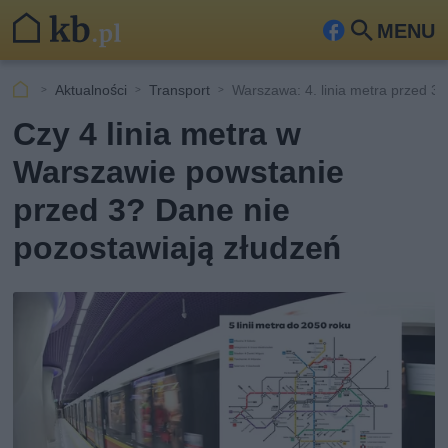
MENU
Fa
Szu
ceb
kaj
Aktualności
Transport
Warszawa: 4. linia metra przed 3.
ook
Czy 4 linia metra w
Warszawie powstanie
przed 3? Dane nie
pozostawiają złudzeń