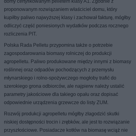
domy certyfikowanym pelletem klasy A1. Zgodnie z
proponowanym rozwiązaniem właściciel domu, który
kupiłby paliwo najwyższej klasy i zachował fakturę, mógłby
odliczyć część poniesionych wydatków podczas rocznego
rozliczenia PIT.
Polska Rada Pelletu przypomina także o potrzebie
zagospodarowania biomasy rolniczej do produkcji
agropelletu. Paliwo produkowane między innymi z biomasy
roślinnej oraz odpadów pochodzących z przemysłu
młynarskiego i rolno-spożywczego mogłoby trafić do
szerokiego grona odbiorców, ale najpierw należy ustalić
parametry jakościowe dla takiego opału oraz dopisać
odpowiednie urządzenia grzewcze do listy ZUM.
Rozwój produkcji agropelletu mógłby złagodzić skutki
niskiej dostępności trocin i zrębków, ale jest to rozwiązanie
przyszłościowe. Posiadacze kotłów na biomasę wciąż nie