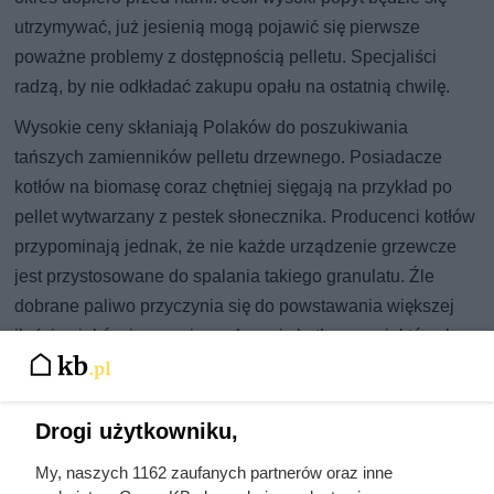
utrzymywać, już jesienią mogą pojawić się pierwsze
poważne problemy z dostępnością pelletu. Specjaliści
radzą, by nie odkładać zakupu opału na ostatnią chwilę.
Wysokie ceny skłaniają Polaków do poszukiwania
tańszych zamienników pelletu drzewnego. Posiadacze
kotłów na biomasę coraz chętniej sięgają na przykład po
pellet wytwarzany z pestek słonecznika. Producenci kotłów
przypominają jednak, że nie każde urządzenie grzewcze
jest przystosowane do spalania takiego granulatu. Źle
dobrane paliwo przyczynia się do powstawania większej
ilości spieków i przyspiesza korozję kotła, a w niektórych
przypadkach może przesądzić o utracie gwarancji
producenta.
Drogi użytkowniku,
My, naszych 1162 zaufanych partnerów oraz inne