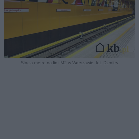
Stacja metra na linii M2 w Warszawie, fot. Dzmitry