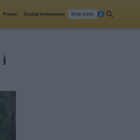
Prawo
Szukaj wykonawcy
Moje konto
Fa
Szu
ceb
kaj
ook
 i