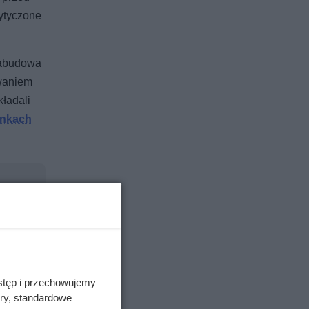
wytyczone
 zabudowa
owaniem
ładali
unkach
stęp i przechowujemy
ory, standardowe