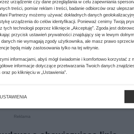
przez urządzenie czy dane przeglądania w celu zapewniania sperson
ych treści, pomiar reklam i treści, badanie odbiorców oraz ulepszan
fani Partnerzy możemy używać dokładnych danych geolokalizacyjn
tykę urządzenia do celów identyfikacji. Ponieważ cenimy Twoją pry
z tych technologii poprzez kliknięcie „Akceptuję”. Zgoda jest dobro
ikając przycisk ustawień prywatności znajdujący się w lewym dolnym
a danych nie wymagają zgody użytkownika, ale masz prawo sprzeciw
ncje będą miały zastosowania tylko na tej witrynie.
szymi informacjami, abyś mógł świadomie i komfortowo korzystać z
gółowe informacje dotyczące przetwarzania Twoich danych znajdzi
s
oraz po kliknięciu w „Ustawienia”.
USTAWIENIA