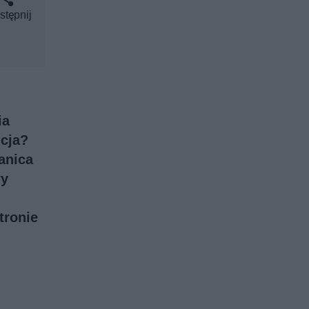
stępnij
ia
icja?
anica
wy
tronie