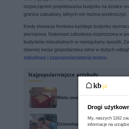
rozpoczęciem projektowania budynku na działce ora
granice zabudowy, których nie można przekroczyć.
Kiedy elewacja frontowa każdego budynku wyznacza 
pierzejowa. Natomiast zabudowa rozproszona w po
budynków mieszkalnych w nieregularny sposób. Zab
dawniej swoje gospodarstwa rolne w dużych odległ
zabudowy i zagospodarowania terenu
.
Najpopularniejsze artykuły
Wielu uważa, że w domu energooszc
Drogi użytkown
My, naszych 1162 zau
Dziennikarze ujawnili pochodzenie 
informacje na urządze