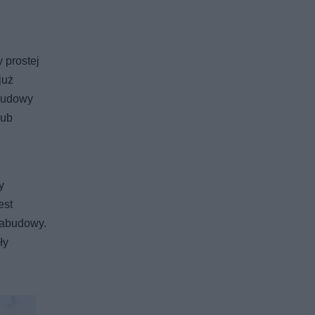
 prostej
już
abudowy
lub
y
est
zabudowy.
ły