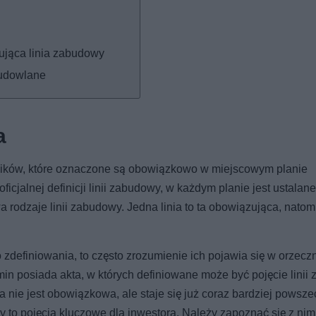
ująca linia zabudowy
budowlane
a
ników, które oznaczone są obowiązkowo w miejscowym planie
jalnej definicji linii zabudowy, w każdym planie jest ustalane
rodzaje linii zabudowy. Jedna linia to ta obowiązująca, natom
o zdefiniowania, to często zrozumienie ich pojawia się w orzecz
in posiada akta, w których definiowane może być pojęcie linii
a nie jest obowiązkowa, ale staje się już coraz bardziej powsze
 to pojęcia kluczowe dla inwestora. Należy zapoznać się z nim