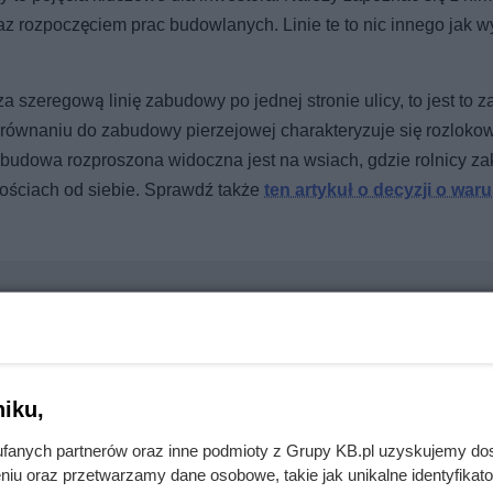
z rozpoczęciem prac budowlanych. Linie te to nic innego jak 
szeregową linię zabudowy po jednej stronie ulicy, to jest to
równaniu do zabudowy pierzejowej charakteryzuje się rozlok
udowa rozproszona widoczna jest na wsiach, gdzie rolnicy zak
ościach od siebie. Sprawdź także
ten artykuł o decyzji o war
zędnym pellet nie ma sensu. To nie zawsze prawda
iku,
fanych partnerów oraz inne podmioty z Grupy KB.pl uzyskujemy do
mięsa z Dino. Klienci zaskoczeni
niu oraz przetwarzamy dane osobowe, takie jak unikalne identyfikat