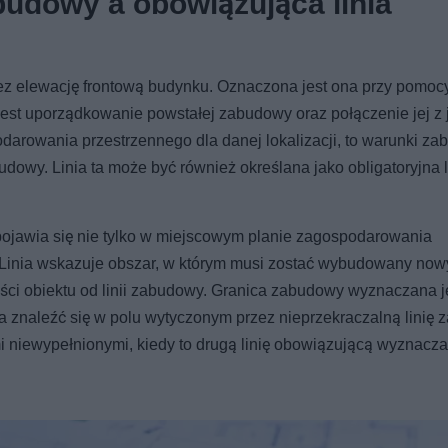
budowy a obowiązująca linia
z elewację frontową budynku. Oznaczona jest ona przy pomocy
j jest uporządkowanie powstałej zabudowy oraz połączenie jej z 
podarowania przestrzennego dla danej lokalizacji, to warunki z
dowy. Linia ta może być również określana jako obligatoryjna 
y pojawia się nie tylko w miejscowym planie zagospodarowania
 Linia wskazuje obszar, w którym musi zostać wybudowany now
ci obiektu od linii zabudowy. Granica zabudowy wyznaczana j
a znaleźć się w polu wytyczonym przez nieprzekraczalną linię 
ami niewypełnionymi, kiedy to drugą linię obowiązującą wyznacza