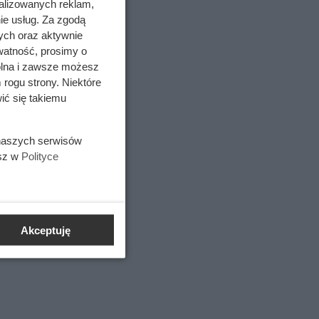
alizowanych reklam,
ie usług. Za zgodą
ych oraz aktywnie
watność, prosimy o
wolna i zawsze możesz
 rogu strony. Niektóre
ić się takiemu
 naszych serwisów
esz w
Polityce
Akceptuję